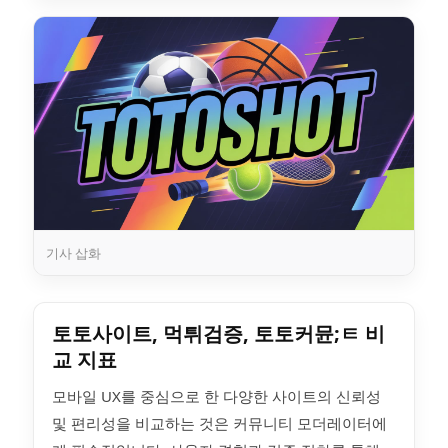
기사 삽화
토토사이트, 먹튀검증, 토토커뮨;ㅌ 비
교 지표
모바일 UX를 중심으로 한 다양한 사이트의 신뢰성
및 편리성을 비교하는 것은 커뮤니티 모더레이터에