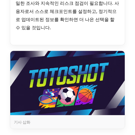
밀한 조사와 지속적인 리스크 점검이 필요합니다. 사
용자로서 스스로 체크포인트를 설정하고, 정기적으
로 업데이트된 정보를 확인하면 더 나은 선택을 할
수 있을 것입니다.
기사 삽화