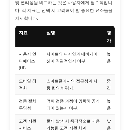
및 편리성을 비교하는 것은 사용자에게 필수적입니
다. 각 지표는 선택 시 고려해야 할 중요한 요소들을
제시합니다.
지표
설명
평
가
사용자 인
사이트의 디자인과 내비게이
높
터페이스
션이 직관적인지 여부.
음
(UI)
모바일 최
스마트폰에서의 접근성과 사
중
적화
용 편의성 평가.
간
검증 절차
먹튀 검증 과정이 명확히 공개
높
투명성
되어 있는지 여부.
음
고객 지원
문제 발생 시 즉각적으로 대응
낮
서비스
가능한 고객 지원 체계.
음