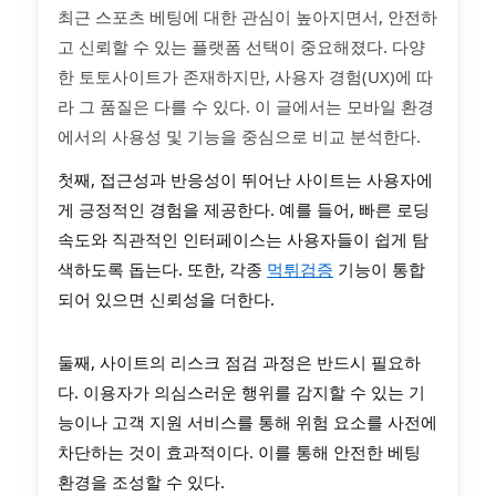
최근 스포츠 베팅에 대한 관심이 높아지면서, 안전하
고 신뢰할 수 있는 플랫폼 선택이 중요해졌다. 다양
한 토토사이트가 존재하지만, 사용자 경험(UX)에 따
라 그 품질은 다를 수 있다. 이 글에서는 모바일 환경
에서의 사용성 및 기능을 중심으로 비교 분석한다.
첫째, 접근성과 반응성이 뛰어난 사이트는 사용자에
게 긍정적인 경험을 제공한다. 예를 들어, 빠른 로딩
속도와 직관적인 인터페이스는 사용자들이 쉽게 탐
색하도록 돕는다. 또한, 각종
먹튀검증
기능이 통합
되어 있으면 신뢰성을 더한다.
둘째, 사이트의 리스크 점검 과정은 반드시 필요하
다. 이용자가 의심스러운 행위를 감지할 수 있는 기
능이나 고객 지원 서비스를 통해 위험 요소를 사전에
차단하는 것이 효과적이다. 이를 통해 안전한 베팅
환경을 조성할 수 있다.