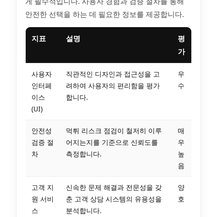
게 필수적입니다. 사용자 경험과 검증 절차를 통해
안전한 선택을 하는 데 필요한 정보를 제공합니다.
지표
설명
평
가
사용자
직관적인 디자인과 접근성을 고
우
인터페
려하여 사용자의 편리함을 평가
수
이스
합니다.
(UI)
안전성
먹튀 리스크 점검이 철저히 이루
매
검증 절
어지는지를 기준으로 신뢰도를
우
차
측정합니다.
높
음
고객 지
신속한 문제 해결과 전문성을 갖
양
원 서비
춘 고객 상담 시스템의 유용성을
호
스
분석합니다.