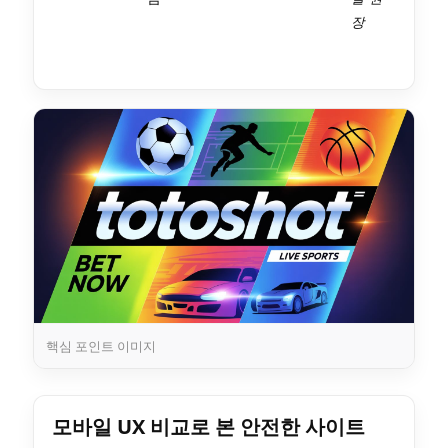
장
핵심 포인트 이미지
모바일 UX 비교로 본 안전한 사이트