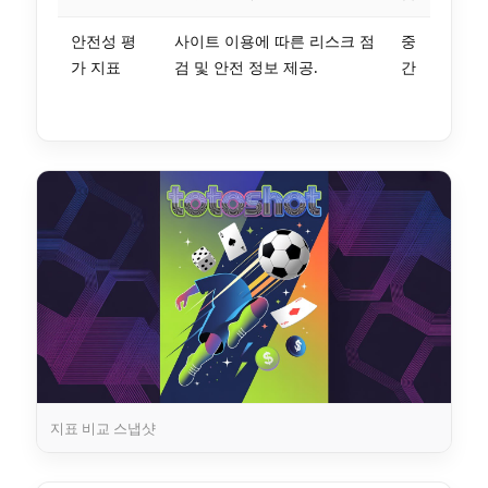
안전성 평
사이트 이용에 따른 리스크 점
중
가 지표
검 및 안전 정보 제공.
간
지표 비교 스냅샷