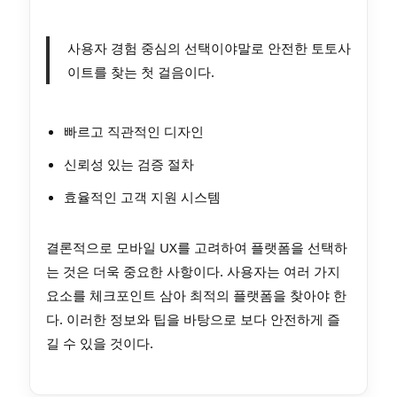
사용자 경험 중심의 선택이야말로 안전한 토토사
이트를 찾는 첫 걸음이다.
빠르고 직관적인 디자인
신뢰성 있는 검증 절차
효율적인 고객 지원 시스템
결론적으로 모바일 UX를 고려하여 플랫폼을 선택하
는 것은 더욱 중요한 사항이다. 사용자는 여러 가지
요소를 체크포인트 삼아 최적의 플랫폼을 찾아야 한
다. 이러한 정보와 팁을 바탕으로 보다 안전하게 즐
길 수 있을 것이다.