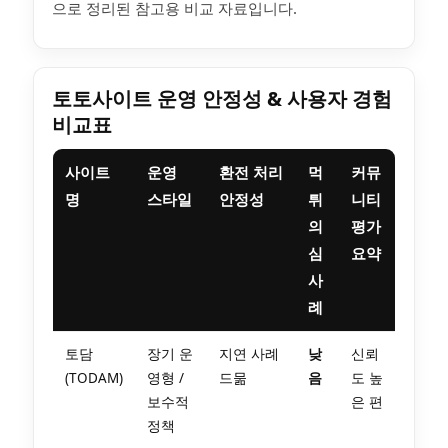
으로 정리된 참고용 비교 자료입니다.
토토사이트 운영 안정성 & 사용자 경험
비교표
사이트
운영
환전 처리
먹
커뮤
명
스타일
안정성
튀
니티
의
평가
심
요약
사
례
토담
장기 운
지연 사례
낮
신뢰
(TODAM)
영형 /
드묾
음
도 높
보수적
은 편
정책