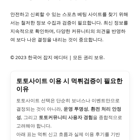
안전하고 신뢰할 수 있는 스포츠 베팅 사이트를 찾기 위해
서는 철저한 정보 수집과 검증이 필요합니다. 최신 정보를
지속적으로 확인하며, 다양한 커뮤니티의 의견을 반영하
여 보다 나은 결정을 내리는 것이 중요합니다.
© 2023 한국어 잡지 에디터 | 모든 권리 보유.
토토사이트 이용 시 먹튀검증이 필요한
이유
토토사이트 선택은 단순히 보너스나 이벤트만으로
결정되는 것이 아니라,
운영 투명성
,
환전 처리 안정
성
, 그리고
토토커뮤니티 사용자 경험
을 종합적으로
고려해야 합니다.
아래 표는 먹튀 신고 흐름과 실제 이용 후기를 기반