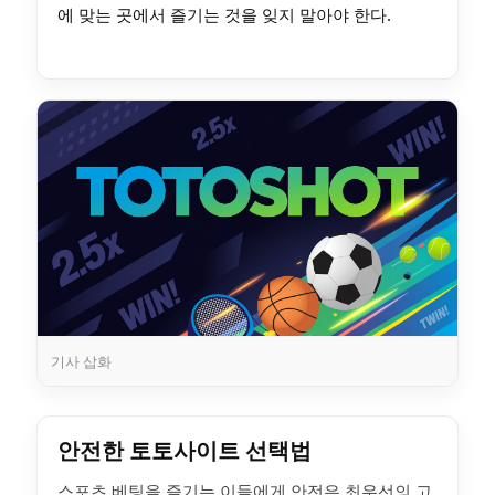
에 맞는 곳에서 즐기는 것을 잊지 말아야 한다.
기사 삽화
안전한 토토사이트 선택법
스포츠 베팅을 즐기는 이들에게 안전은 최우선의 고