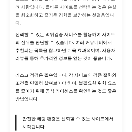
려 사항입니다. 올바른 사이트를 선택하는 것은 손실
을 최소화하고 즐거운 경험을 보장하는 첫걸음입니
다.
신뢰할 수 있는 먹튀검증 서비스를 활용하여 사이트
의 진위를 판단할 수 있습니다. 여러 커뮤니티에서
추천되는 목록을 참고하면 더욱 효과적이며, 사용자
리뷰를 통해 추가적인 정보를 얻는 것이 좋습니다.
리스크 점검은 필수입니다. 각 사이트의 검증 절차와
조건을 면밀히 살펴보아야 하며, 불필요한 위험 요소
를 줄이기 위해 공식 라이센스를 확인하는 것도 좋은
방법입니다.
안전한 베팅 환경은 신뢰할 수 있는 사이트에서
시작됩니다.