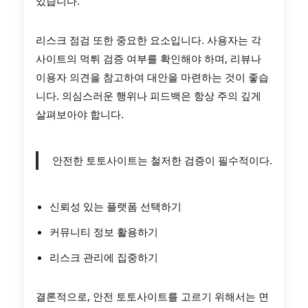
있습니다.
리스크 점검 또한 중요한 요소입니다. 사용자는 각
사이트의 먹튀 검증 여부를 확인해야 하며, 리뷰나
이용자 의견을 참고하여 대안을 마련하는 것이 좋습
니다. 의심스러운 행위나 피드백은 항상 주의 깊게
살펴보아야 합니다.
안전한 토토사이트는 철저한 검증이 필수적이다.
신뢰성 있는 플랫폼 선택하기
커뮤니티 정보 활용하기
리스크 관리에 집중하기
결론적으로, 안전 토토사이트를 고르기 위해서는 면